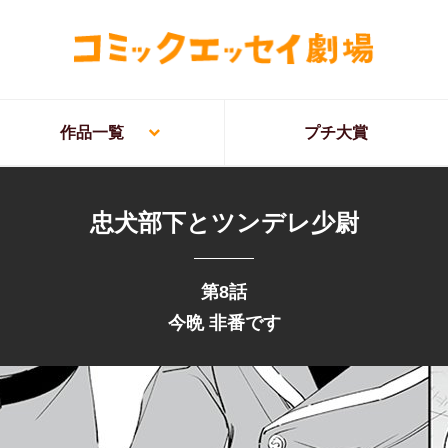
作品一覧
プチ大賞
忠犬部下とツンデレ少尉
第8話
今晩 非番です