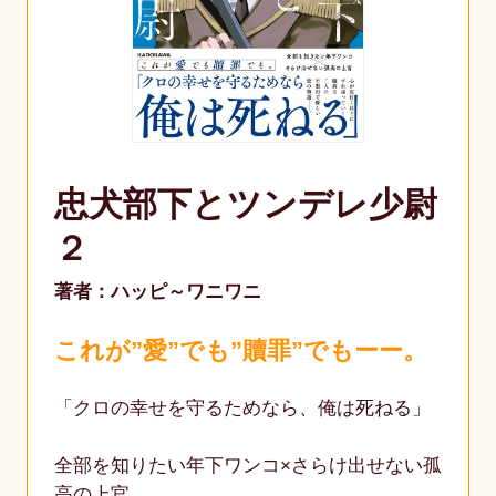
忠犬部下とツンデレ少尉
２
著者：ハッピ～ワニワニ
これが”愛”でも”贖罪”でもーー。
「クロの幸せを守るためなら、俺は死ねる」
全部を知りたい年下ワンコ×さらけ出せない孤
高の上官。