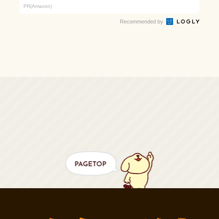
ールが見逃せない
PR(Amazon)
Recommended by