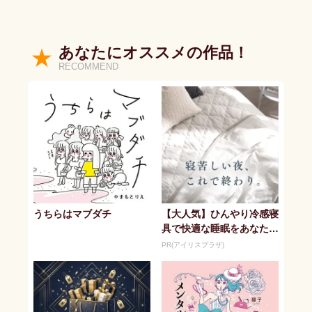
あなたにオススメの作品！
RECOMMEND
うちらはマブダチ
【大人気】ひんやり冷感寝
具で快適な睡眠をあなた
に。
PR(アイリスプラザ)