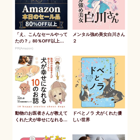
「え、こんなセールやって
メンタル強め美女白川さん
たの？」80％OFF以上が
２
続々登場！Amazonの本気
PR(Amazon)
が...
動物のお医者さんが教えて
ドベとノラ 犬がくれた優
くれた犬が幸せになれる1
しい世界
0のお話