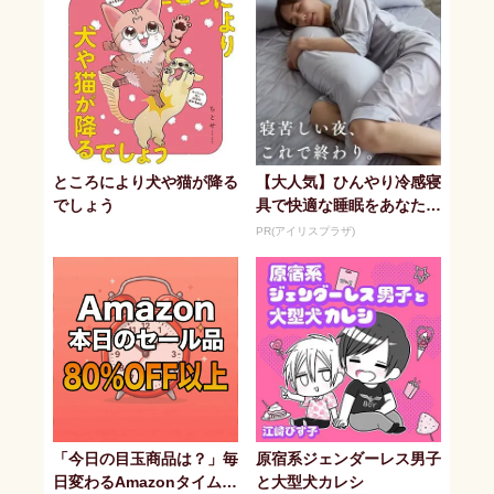
ところにより犬や猫が降る
【大人気】ひんやり冷感寝
でしょう
具で快適な睡眠をあなた
に。
PR(アイリスプラザ)
「今日の目玉商品は？」毎
原宿系ジェンダーレス男子
日変わるAmazonタイムセ
と大型犬カレシ