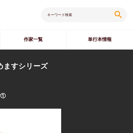
search
作家一覧
単行本情報
めますシリーズ
だ①