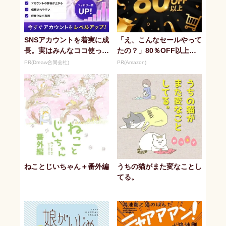
SNSアカウントを着実に成
「え、こんなセールやって
長。実はみんなココ使って
たの？」80％OFF以上が
ます。
続々登場！Amazonの本気
PR(Dreaw合同会社)
PR(Amazon)
が...
ねことじいちゃん＋番外編
うちの猫がまた変なことし
てる。