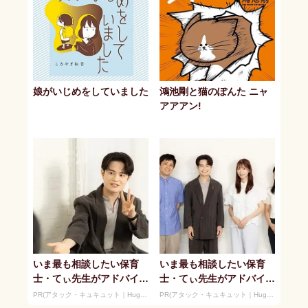
娘がいじめをしていました
鴻池剛と猫のぽんた ニャ
アアアン!
いま最も相談したい保育
いま最も相談したい保育
士・てぃ先生がアドバイ
士・てぃ先生がアドバイ
ス！ 子どもの“おてつだ
ス！ 子どもの“おてつだ
PR(アタック・キュキュット｜Hugkum)
PR(アタック・キュキュット｜Hugkum)
い”に、どん...
い”に、どん...