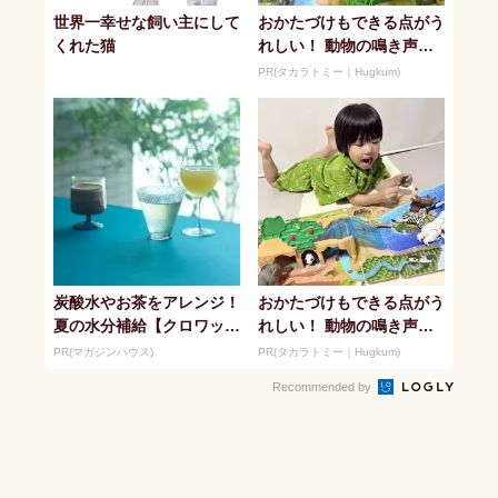
世界一幸せな飼い主にして
おかたづけもできる点がう
くれた猫
れしい！ 動物の鳴き声や
セリフが盛りだくさんの
PR(タカラトミー｜Hugkum)
「アニア ...
炭酸水やお茶をアレンジ！
おかたづけもできる点がう
夏の水分補給【クロワッサ
れしい！ 動物の鳴き声や
ン】
セリフが盛りだくさんの
PR(マガジンハウス)
PR(タカラトミー｜Hugkum)
「アニア ...
Recommended by