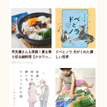
早見優さんも実践！夏を乗
ドベとノラ 犬がくれた優
り切る鍋料理【クロワッサ
しい世界
ン】
PR(マガジンハウス)