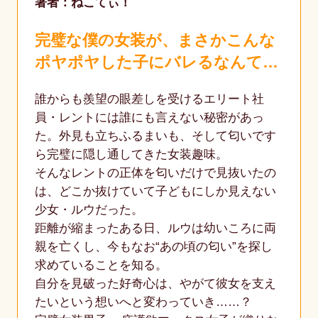
著者：ねこてぃ！
完璧な僕の女装が、まさかこんな
ポヤポヤした子にバレるなんて…
誰からも羨望の眼差しを受けるエリート社
員・レントには誰にも言えない秘密があっ
た。外見も立ちふるまいも、そして匂いです
ら完璧に隠し通してきた女装趣味。
そんなレントの正体を匂いだけで見抜いたの
は、どこか抜けていて子どもにしか見えない
少女・ルウだった。
距離が縮まったある日、ルウは幼いころに両
親を亡くし、今もなお“あの頃の匂い”を探し
求めていることを知る。
自分を見破った好奇心は、やがて彼女を支え
たいという想いへと変わっていき……？