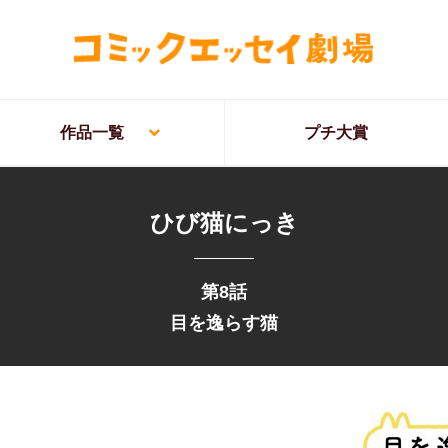
作品一覧
プチ大賞
ひび猫にっき
第8話
目を逸らす猫