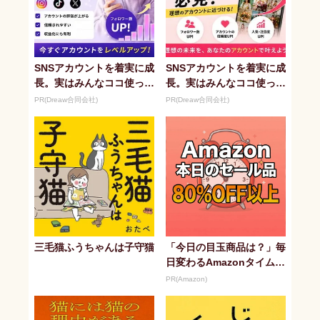
SNSアカウントを着実に成
SNSアカウントを着実に成
長。実はみんなココ使って
長。実はみんなココ使って
ます。
ます。
PR(Dreaw合同会社)
PR(Dreaw合同会社)
三毛猫ふうちゃんは子守猫
「今日の目玉商品は？」毎
日変わるAmazonタイムセ
ールが見逃せない
PR(Amazon)