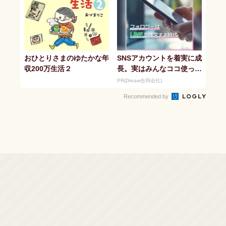
おひとりさまのゆたかな年
SNSアカウントを着実に成
収200万生活２
長。実はみんなココ使って
ます。
PR(Dreaw合同会社)
Recommended by