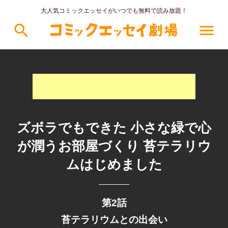
大人気コミックエッセイがいつでも無料で読み放題！
search
menu
ズボラでもできた 小さな緑で心
が潤うお部屋づくり 苔テラリウ
ムはじめました
第2話
苔テラリウムとの出会い