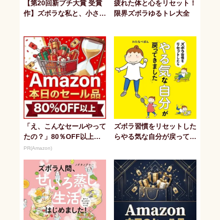
【第20回新プチ大賞 受賞
疲れた体と心をリセット！
作】ズボラな私と、小さな
限界ズボラゆるトレ大全
森の同居生活 ～コケリウ
ムはじ...
「え、こんなセールやって
ズボラ習慣をリセットした
たの？」80％OFF以上が
らやる気な自分が戻ってき
続々登場！Amazonの本気
ました
PR(Amazon)
が...