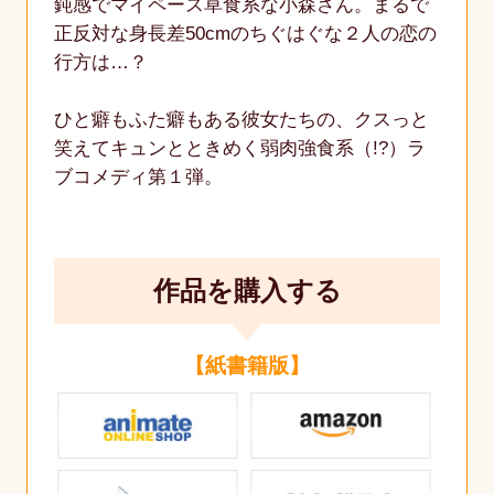
鈍感でマイペース草食系な小森さん。まるで
正反対な身長差50cmのちぐはぐな２人の恋の
行方は…？
ひと癖もふた癖もある彼女たちの、クスっと
笑えてキュンとときめく弱肉強食系（!?）ラ
ブコメディ第１弾。
作品を購入する
【紙書籍版】