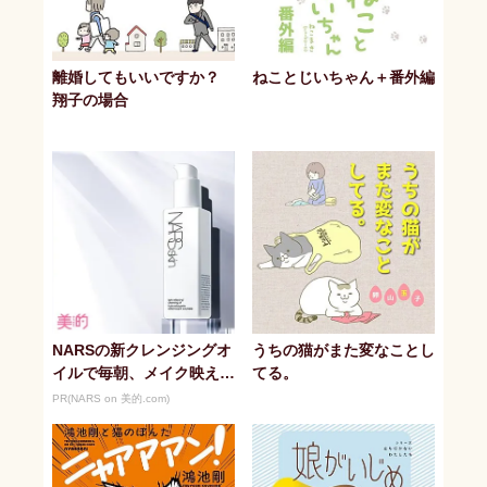
離婚してもいいですか？
ねことじいちゃん＋番外編
翔子の場合
NARSの新クレンジングオ
うちの猫がまた変なことし
イルで毎朝、メイク映えす
てる。
る潤い美肌へ
PR(NARS on 美的.com)