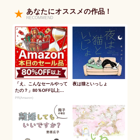
あなたにオススメの作品！
RECOMMEND
「え、こんなセールやって
夜は猫といっしょ
たの？」80％OFF以上が
続々登場！Amazonの本気
PR(Amazon)
が...