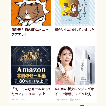
鴻池剛と猫のぽんた ニャ
娘がいじめをしていました
アアアン!
「え、こんなセールやって
NARSの新クレンジングオ
たの？」80％OFF以上が
イルで毎朝、メイク映えす
続々登場！Amazonの本気
る潤い美肌へ
PR(Amazon)
PR(NARS on 美的.com)
が...