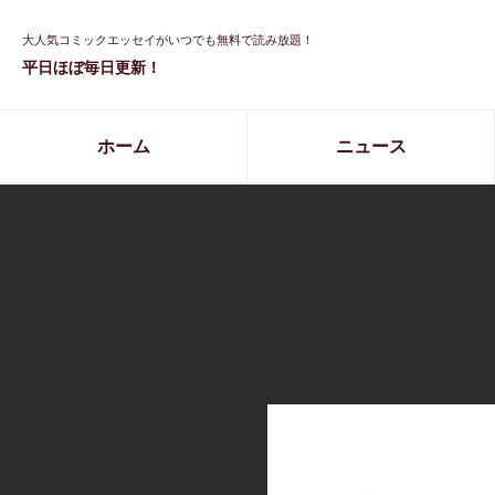
大人気コミックエッセイがいつでも無料で読み放題！
平日ほぼ毎日更新！
ホーム
ニュース