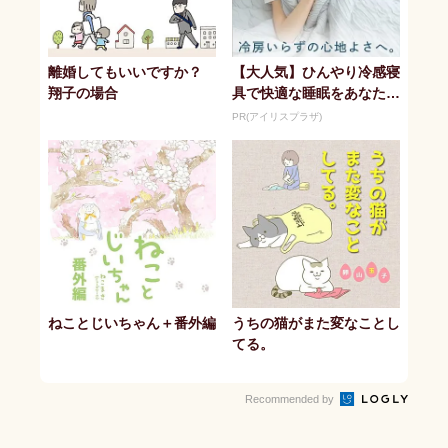
離婚してもいいですか？
【大人気】ひんやり冷感寝
翔子の場合
具で快適な睡眠をあなた
に。
PR(アイリスプラザ)
ねことじいちゃん＋番外編
うちの猫がまた変なことし
てる。
Recommended by