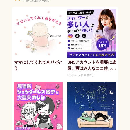
RECOMMEND
ママにしてくれてありがと
SNSアカウントを着実に成
う
長。実はみんなココ使って
ます。
PR(Dreaw合同会社)