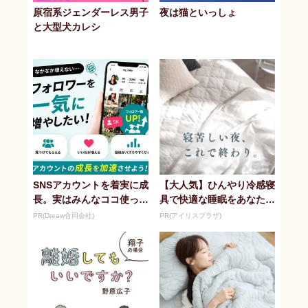
原宿系ジェンダーレス男子
夜は猫といっしょ
と大型犬カレシ
SNSアカウントを着実に成
【大人気】ひんやり冷感寝
長。実はみんなココ使って
具で快適な睡眠をあなた
ます。
に。
PR(Dreaw合同会社)
PR(アイリスプラザ)