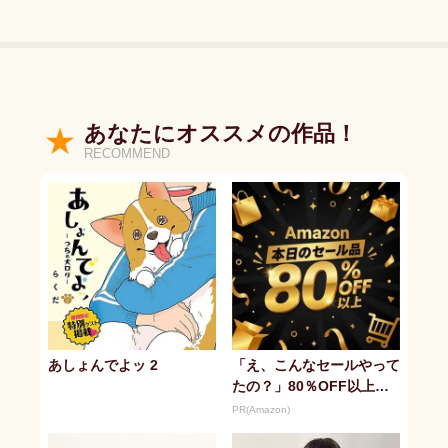
あなたにオススメの作品！
RECOMMEND
あしょんでよッ 2
「え、こんなセールやって
たの？」80％OFF以上が
続々登場！Amazonの本気
PR(Amazon)
が...