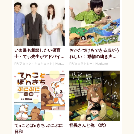
いま最も相談したい保育
おかたづけもできる点がう
士・てぃ先生がアドバイ
れしい！ 動物の鳴き声や
ス！ 子どもの“おてつだ
セリフが盛りだくさんの
PR(アタック・キュキュット｜Hugkum)
PR(タカラトミー｜Hugkum)
い”に、どん...
「アニア ...
てnことぽnきち ぷにぷに
怪異さんと俺 《弐》
日和