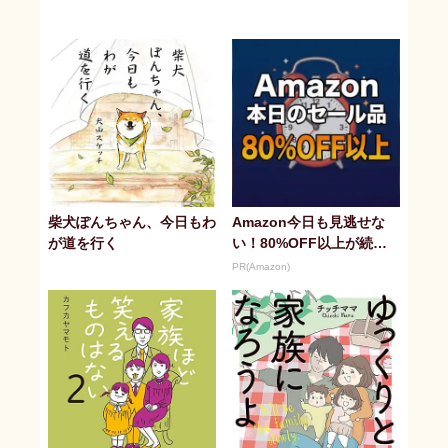
柴犬ぽんちゃん、今日もわ
Amazon今日も見逃せな
が道を行く
い！80%OFF以上が続々
登場
PR(Amazon)