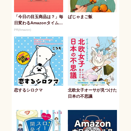
「今日の目玉商品は？」毎
ぱじゃまご飯
日変わるAmazonタイムセ
ールが見逃せない
PR(Amazon)
恋するシロクマ
北欧女子オーサが見つけた
日本の不思議