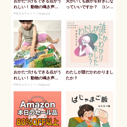
おかたづけもできる点がう
夫がいても誰かを好きにな
れしい！ 動物の鳴き声や
っていいですか？ コンビ
セリフが盛りだくさんの
ニで見つけた私の恋
PR(タカラトミー｜Hugkum)
「アニア ...
おかたづけもできる点がう
わたしが誰だかわかりまし
れしい！ 動物の鳴き声や
たか？
セリフが盛りだくさんの
PR(タカラトミー｜Hugkum)
「アニア ...