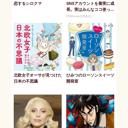
恋するシロクマ
SNSアカウントを着実に成
長。実はみんなココ使って
ます。
PR(Dreaw合同会社)
北欧女子オーサが見つけた
ひみつのローソンスイーツ
日本の不思議
開発室