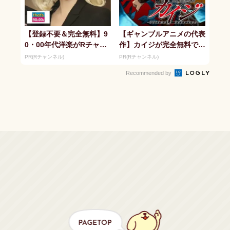
【登録不要＆完全無料】9
【ギャンブルアニメの代表
0・00年代洋楽がRチャン
作】カイジが完全無料で見
ネルで見放題
れる！
PR(Rチャンネル)
PR(Rチャンネル)
Recommended by