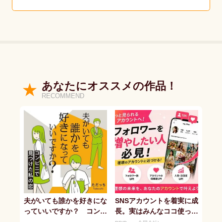
あなたにオススメの作品！
RECOMMEND
夫がいても誰かを好きにな
SNSアカウントを着実に成
っていいですか？ コンビ
長。実はみんなココ使って
ニで見つけた私の恋
ます。