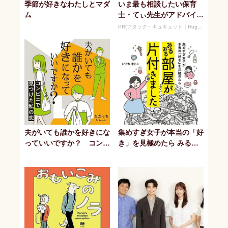
季節が好きなわたしとマダ
いま最も相談したい保育
ム
士・てぃ先生がアドバイ
ス！ 子どもの“おてつだ
PR(アタック・キュキュット｜Hugkum)
い”に、どん...
夫がいても誰かを好きにな
集めすぎ女子が本当の「好
っていいですか？ コンビ
き」を見極めたら みるみ
ニで見つけた私の恋
る部屋が片付きました