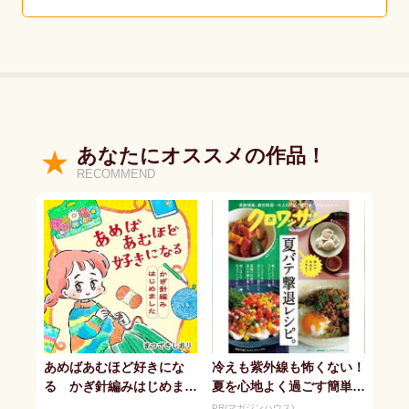
あなたにオススメの作品！
RECOMMEND
あめばあむほど好きにな
冷えも紫外線も怖くない！
る かぎ針編みはじめまし
夏を心地よく過ごす簡単レ
た
シピ
PR(マガジンハウス)