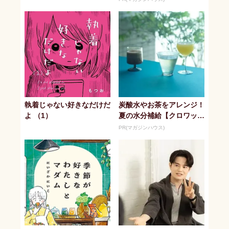
執着じゃない好きなだけだ
炭酸水やお茶をアレンジ！
よ （1）
夏の水分補給【クロワッサ
ン】
PR(マガジンハウス)