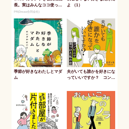
長。実はみんなココ使って
よ （1）
ます。
PR(Dreaw合同会社)
季節が好きなわたしとマダ
夫がいても誰かを好きにな
ム
っていいですか？ コンビ
ニで見つけた私の恋