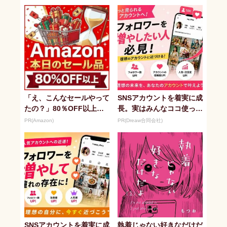
「え、こんなセールやって
SNSアカウントを着実に成
たの？」80％OFF以上が
長。実はみんなココ使って
続々登場！Amazonの本気
ます。
PR(Amazon)
PR(Dreaw合同会社)
が...
SNSアカウントを着実に成
執着じゃない好きなだけだ