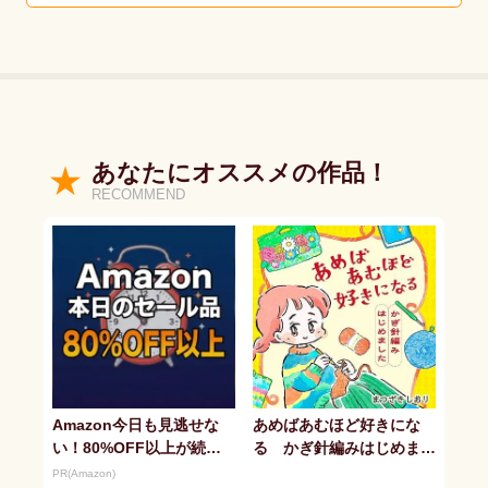
あなたにオススメの作品！
RECOMMEND
Amazon今日も見逃せな
あめばあむほど好きにな
い！80%OFF以上が続々
る かぎ針編みはじめまし
登場
た
PR(Amazon)