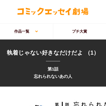
作品一覧
プチ大賞
執着じゃない好きなだけだよ （1）
第1話
忘れられないあの人