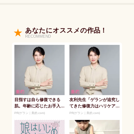
あなたにオススメの作品！
RECOMMEND
目指すは自ら修復できる
友利先生「ゲランが追究し
肌。年齢に応じたお手入れ
てきた修復力はハリケアに
を本質的に
不可欠」
PR(ゲラン｜美的.com)
PR(ゲラン｜美的.com)