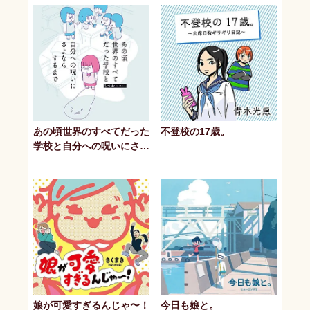
「アニア ...
あの頃世界のすべてだった
不登校の17歳。
学校と自分への呪いにさよ
ならするまで
娘が可愛すぎるんじゃ〜！
今日も娘と。