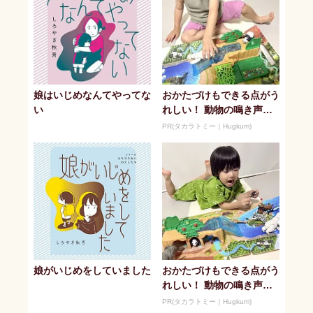
娘はいじめなんてやってな
おかたづけもできる点がう
い
れしい！ 動物の鳴き声や
セリフが盛りだくさんの
PR(タカラトミー｜Hugkum)
「アニア ...
娘がいじめをしていました
おかたづけもできる点がう
れしい！ 動物の鳴き声や
セリフが盛りだくさんの
PR(タカラトミー｜Hugkum)