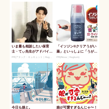
いま最も相談したい保育
「イソジン®クリアうがい
士・てぃ先生がアドバイ
薬」といっしょに「うがい
ス！ 子どもの“おてつだ
パワー」で一年中！ 健や
PR(アタック・キュキュット｜Hugkum)
PR(iNova｜Hugkum)
い”に、どん...
か
今日も娘と。
娘が可愛すぎるんじゃ〜！