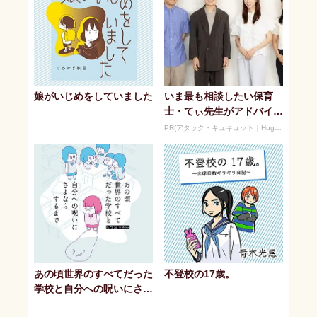
娘がいじめをしていました
いま最も相談したい保育
士・てぃ先生がアドバイ
ス！ 子どもの“おてつだ
PR(アタック・キュキュット｜Hugkum)
い”に、どん...
あの頃世界のすべてだった
不登校の17歳。
学校と自分への呪いにさよ
ならするまで