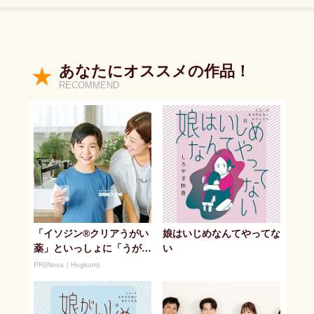
あなたにオススメの作品！
RECOMMEND
「イソジン®クリアうがい
娘はいじめなんてやってな
薬」といっしょに「うがい
い
パワー」で一年中！ 健や
PR(iNova｜Hugkum)
か