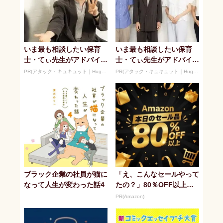
いま最も相談したい保育
いま最も相談したい保育
士・てぃ先生がアドバイ
士・てぃ先生がアドバイ
ス！ 子どもの“おてつだ
ス！ 子どもの“おてつだ
PR(アタック・キュキュット｜Hugkum)
PR(アタック・キュキュット｜Hugkum)
い”に、どん...
い”に、どん...
ブラック企業の社員が猫に
「え、こんなセールやって
なって人生が変わった話4
たの？」80％OFF以上が
続々登場！Amazonの本気
PR(Amazon)
が...