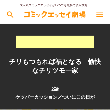
大人気コミックエッセイがいつでも無料で読み放題！
search
menu
チリもつもれば福となる 愉快
なチリツモ一家
2話
ケツパーカッション／ついにこの日が