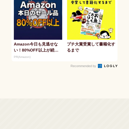
Amazon今日も見逃せな
プチ大賞受賞して書籍化す
い！80%OFF以上が続々
るまで
登場
PR(Amazon)
Recommended by