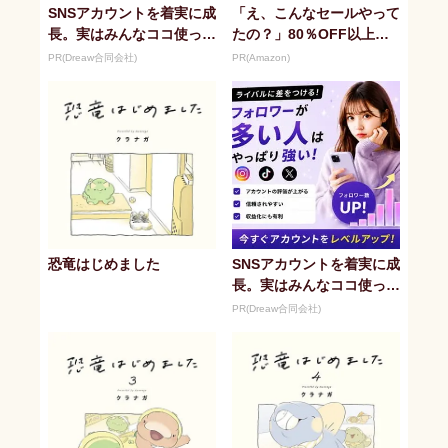
SNSアカウントを着実に成
「え、こんなセールやって
長。実はみんなココ使って
たの？」80％OFF以上が
ます。
続々登場！Amazonの本気
PR(Dreaw合同会社)
PR(Amazon)
が...
恐竜はじめました
SNSアカウントを着実に成
長。実はみんなココ使って
ます。
PR(Dreaw合同会社)