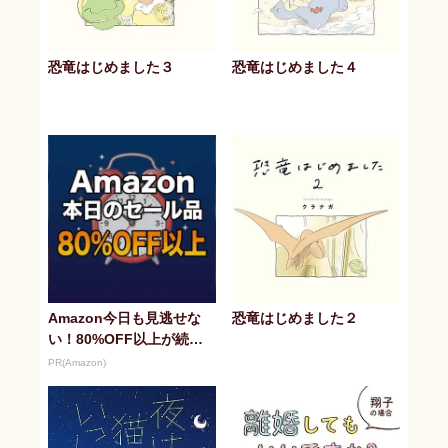
恐竜はじめました３
恐竜はじめました４
Amazon今日も見逃せな
恐竜はじめました２
い！80%OFF以上が続々
登場
PR(Amazon)