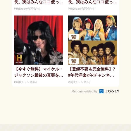
長。実はみんなココ使って
長。実はみんなココ使って
ます。
ます。
PR(Dreaw合同会社)
PR(Dreaw合同会社)
【今すぐ無料】マイケル・
【登録不要＆完全無料】7
ジャクソン最後の真実をR
0年代洋楽がRチャンネル
チャンネルで
で見放題
PR(Rチャンネル)
PR(Rチャンネル)
Recommended by