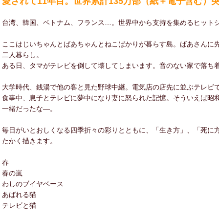
愛されて11年目。世界累計135万部（紙＋電子含む）
台湾、韓国、ベトナム、フランス…。世界中から支持を集めるヒット
ここはじいちゃんとばあちゃんとねこばかりが暮らす島。ばあさんに
二人暮らし。
ある日、タマがテレビを倒して壊してしまいます。音のない家で落ち
大学時代、銭湯で他の客と見た野球中継。電気店の店先に並ぶテレビ
食事中、息子とテレビに夢中になり妻に怒られた記憶。そういえば昭
一緒だったな―。
毎日がいとおしくなる四季折々の彩りとともに、「生き方」、「死に
たかく描きます。
春
春の嵐
わしのブイヤベース
あばれる猫
テレビと猫