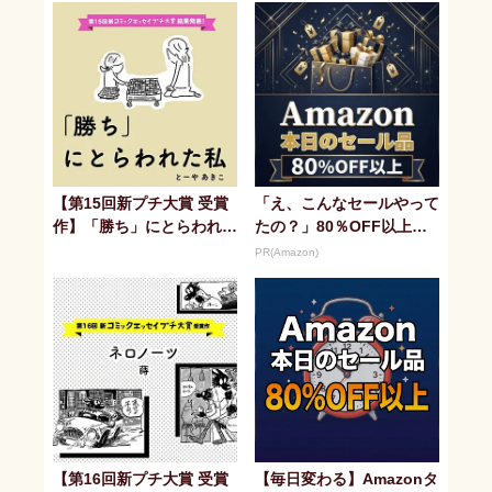
【第15回新プチ大賞 受賞
「え、こんなセールやって
作】「勝ち」にとらわれた
たの？」80％OFF以上が
私
続々登場！Amazonの本気
PR(Amazon)
が...
【第16回新プチ大賞 受賞
【毎日変わる】Amazonタ