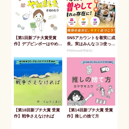
【第1回新プチ大賞受賞
SNSアカウントを着実に成
作】デブビンボーはやめま
長。実はみんなココ使って
した。
ます。
PR(Dreaw合同会社)
【第18回新プチ大賞 受賞
【第14回新プチ大賞 受賞
作】戦争さえなければ
作】推しの捨て方