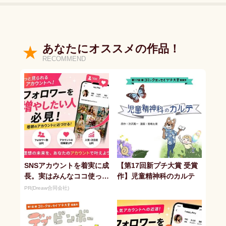
あなたにオススメの作品！
RECOMMEND
SNSアカウントを着実に成
【第17回新プチ大賞 受賞
長。実はみんなココ使って
作】児童精神科のカルテ
ます。
PR(Dreaw合同会社)