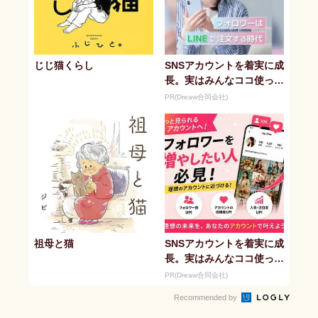
じじ猫くらし
SNSアカウントを着実に成
長。実はみんなココ使って
ます。
PR(Dreaw合同会社)
祖母と猫
SNSアカウントを着実に成
長。実はみんなココ使って
ます。
PR(Dreaw合同会社)
Recommended by