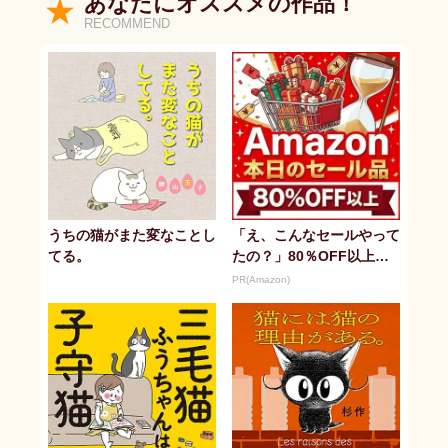
あなたにオススメの作品！
RECOMMEND
うちの猫がまた変なことし
「え、こんなセールやって
てる。
たの？」80％OFF以上が
続々登場！Amazonの本気
PR(Amazon)
が...