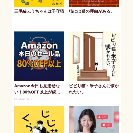
三毛猫ふうちゃんは子守猫
猫には猫の理由がある。
Amazon今日も見逃せな
ビビり猫・米子さんに懐か
い！80%OFF以上が続々
れたい。
登場
PR(Amazon)