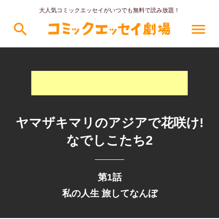
大人気コミックエッセイがいつでも無料で読み放題！
search
menu
ヤマザキマリのアジアで花咲け!
なでしこたち2
第1話
私の人生 旅してなんぼ