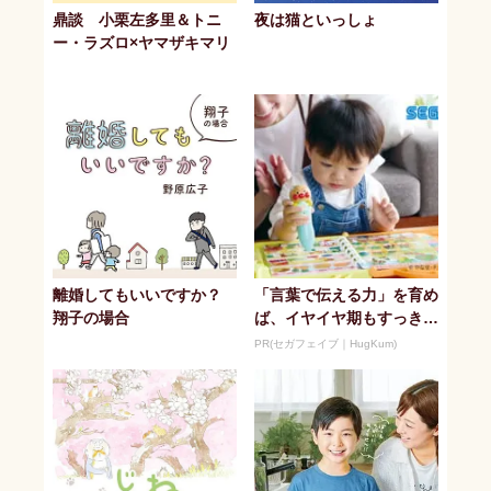
鼎談 小栗左多里＆トニ
夜は猫といっしょ
ー・ラズロ×ヤマザキマリ
離婚してもいいですか？
「言葉で伝える力」を育め
翔子の場合
ば、イヤイヤ期もすっき
り！ 「アンパンマン こ
PR(セガフェイブ｜HugKum)
とばずかん...