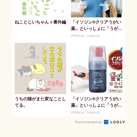
ねことじいちゃん＋番外編
「イソジン®クリアうがい
薬」といっしょに「うがい
パワー」で一年中！ 健や
PR(iNova｜Hugkum)
か
うちの猫がまた変なことし
「イソジン®クリアうがい
てる。
薬」といっしょに「うがい
パワー」で一年中！ 健や
PR(iNova｜Hugkum)
か
Recommended by