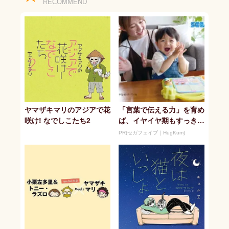
RECOMMEND
ヤマザキマリのアジアで花
「言葉で伝える力」を育め
咲け! なでしこたち2
ば、イヤイヤ期もすっき
り！ 「アンパンマン こ
PR(セガフェイブ｜HugKum)
とばずかん...