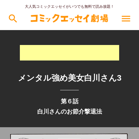
大人気コミックエッセイがいつでも無料で読み放題！
search
menu
メンタル強め美女白川さん3
第６話
白川さんのお節介撃退法