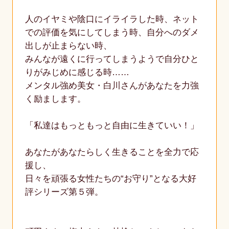
人のイヤミや陰口にイライラした時、ネット
での評価を気にしてしまう時、自分へのダメ
出しが止まらない時、
みんなが遠くに行ってしまうようで自分ひと
りがみじめに感じる時……
メンタル強め美女・白川さんがあなたを力強
く励まします。
「私達はもっともっと自由に生きていい！」
あなたがあなたらしく生きることを全力で応
援し、
日々を頑張る女性たちの“お守り”となる大好
評シリーズ第５弾。