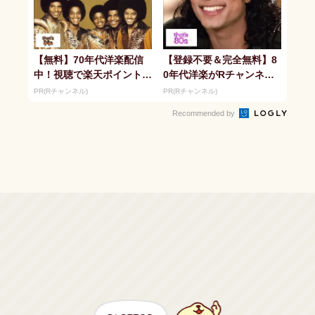
【無料】70年代洋楽配信
【登録不要＆完全無料】8
中！視聴で楽天ポイント貯
0年代洋楽がRチャンネル
まる
で見放題
PR(Rチャンネル)
PR(Rチャンネル)
Recommended by