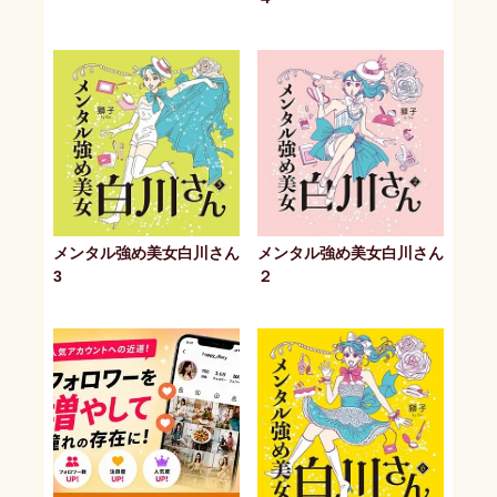
メンタル強め美女白川さん
メンタル強め美女白川さん
3
２