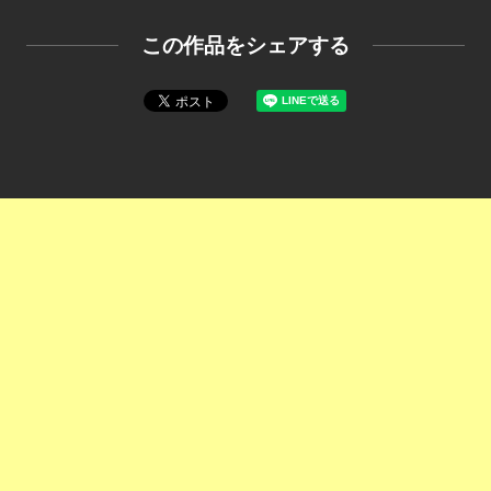
この作品をシェアする