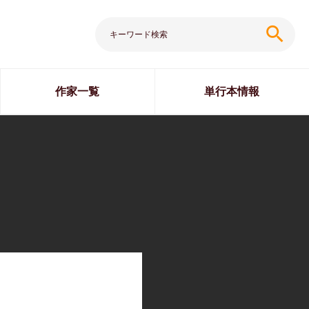
search
作家一覧
単行本情報