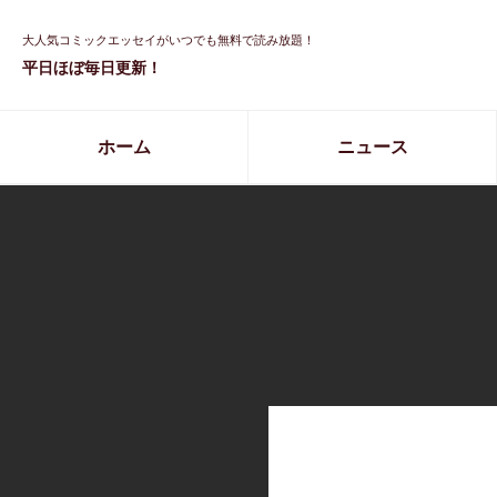
大人気コミックエッセイがいつでも無料で読み放題！
平日ほぼ毎日更新！
ホーム
ニュース