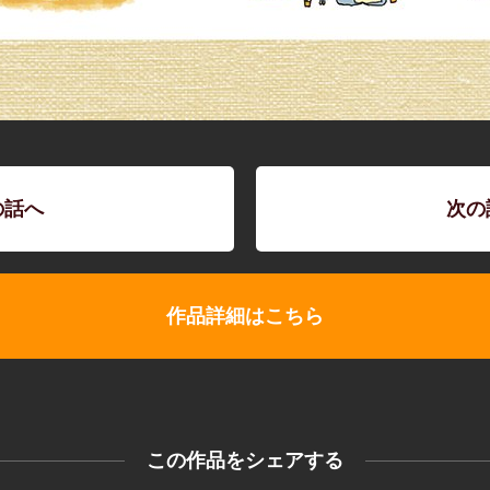
の話へ
次の
作品詳細はこちら
この作品をシェアする