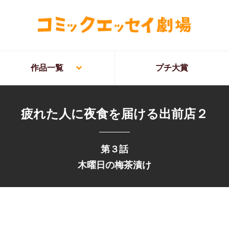
作品一覧
プチ大賞
疲れた人に夜食を届ける出前店２
第３話
木曜日の梅茶漬け