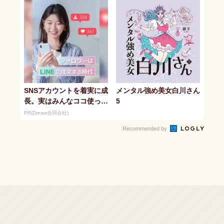
SNSアカウントを着実に成
メンタル強め美女白川さん
長。実はみんなココ使って
5
ます。
PR(Dreaw合同会社)
Recommended by