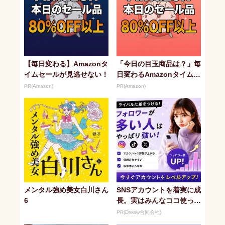
【毎日変わる】Amazonタ
「今日の目玉商品は？」毎
イムセールが見逃せない！
日変わるAmazonタイムセ
ールが見逃せない
PR(Amazon)
PR(Amazon)
メンタル強め美女白川さん
SNSアカウントを着実に成
6
長。実はみんなココ使って
ます。
PR(Dreaw合同会社)