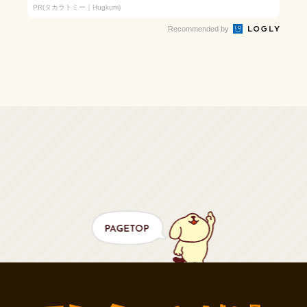
セリフが盛りだくさんの
PR(タカラトミー｜Hugkum)
「アニア ...
Recommended by