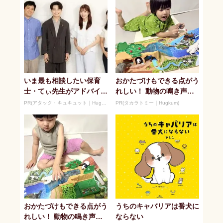
いま最も相談したい保育
おかたづけもできる点がう
士・てぃ先生がアドバイ
れしい！ 動物の鳴き声や
ス！ 子どもの“おてつだ
セリフが盛りだくさんの
PR(アタック・キュキュット｜Hugkum)
PR(タカラトミー｜Hugkum)
い”に、どん...
「アニア ...
おかたづけもできる点がう
うちのキャバリアは番犬に
れしい！ 動物の鳴き声や
ならない