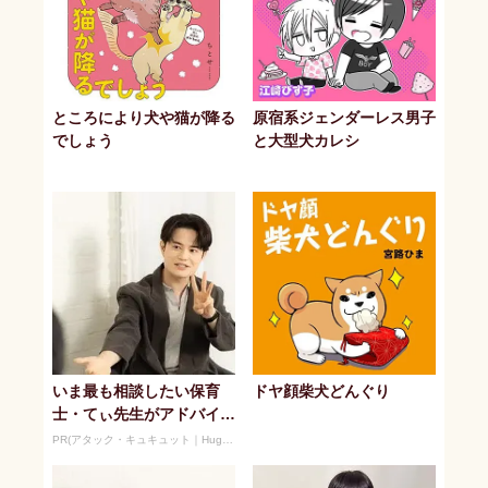
ところにより犬や猫が降る
原宿系ジェンダーレス男子
でしょう
と大型犬カレシ
いま最も相談したい保育
ドヤ顔柴犬どんぐり
士・てぃ先生がアドバイ
ス！ 子どもの“おてつだ
PR(アタック・キュキュット｜Hugkum)
い”に、どん...