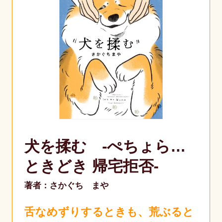
犬を揉む -ぺちょら…
ときどき 帰宅拒否-
著者：さかぐち まや
舌なめずりするときも、荒ぶると