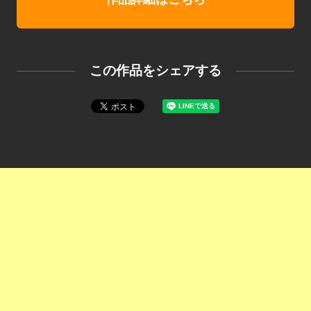
この作品をシェアする