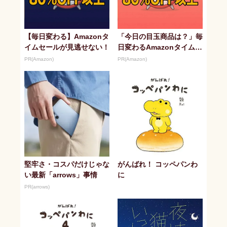
【毎日変わる】Amazonタ
「今日の目玉商品は？」毎
イムセールが見逃せない！
日変わるAmazonタイムセ
ールが見逃せない
PR(Amazon)
PR(Amazon)
堅牢さ・コスパだけじゃな
がんばれ！ コッペパンわ
い最新「arrows」事情
に
PR(arrows)