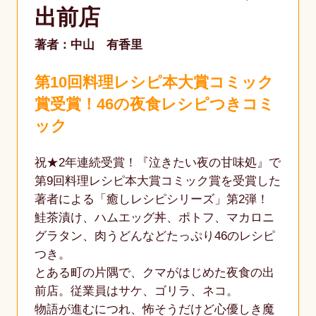
出前店
著者：中山 有香里
第10回料理レシピ本大賞コミック
賞受賞！46の夜食レシピつきコミ
ック
祝★2年連続受賞！『泣きたい夜の甘味処』で
第9回料理レシピ本大賞コミック賞を受賞した
著者による「癒しレシピシリーズ」第2弾！
鮭茶漬け、ハムエッグ丼、ポトフ、マカロニ
グラタン、肉うどんなどたっぷり46のレシピ
つき。
とある町の片隅で、クマがはじめた夜食の出
前店。従業員はサケ、ゴリラ、ネコ。
物語が進むにつれ、怖そうだけど心優しき魔