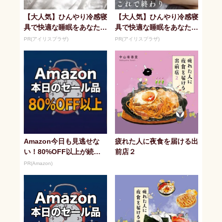
【大人気】ひんやり冷感寝
【大人気】ひんやり冷感寝
具で快適な睡眠をあなた
具で快適な睡眠をあなた
に。
に。
PR(アイリスプラザ)
PR(アイリスプラザ)
Amazon今日も見逃せな
疲れた人に夜食を届ける出
い！80%OFF以上が続々
前店２
登場
PR(Amazon)