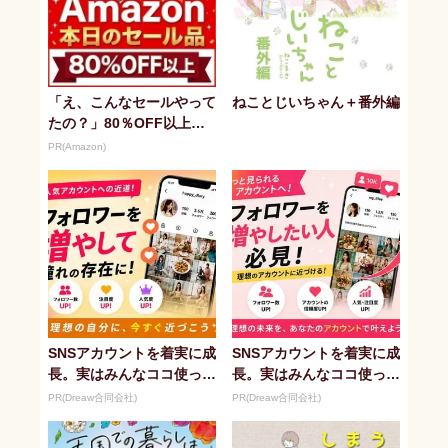
「え、こんなセールやって
ねことじいちゃん＋番外編
たの？」80％OFF以上が
続々登場！Amazonの本気
PR(Amazon)
が...
SNSアカウントを着実に成
SNSアカウントを着実に成
長。実はみんなココ使って
長。実はみんなココ使って
ます。
ます。
PR(Dreaw合同会社)
PR(Dreaw合同会社)