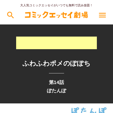
大人気コミックエッセイがいつでも無料で読み放題！
search
menu
ふわふわポメのぽぽち
第14話
ぽたんぽ