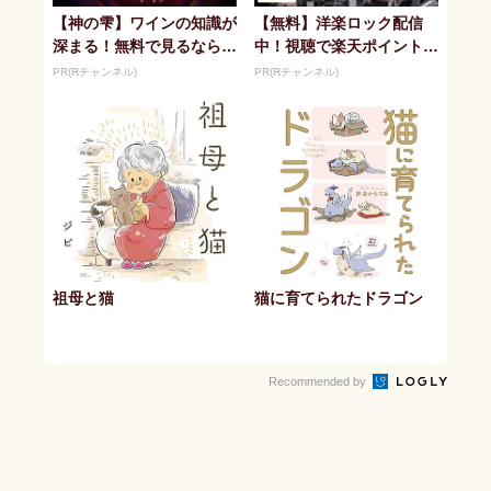
【神の雫】ワインの知識が
【無料】洋楽ロック配信
深まる！無料で見るならR
中！視聴で楽天ポイント貯
チャンネル
まる
PR(Rチャンネル)
PR(Rチャンネル)
祖母と猫
猫に育てられたドラゴン
Recommended by