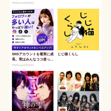
ます。
PR(Dreaw合同会社)
SNSアカウントを着実に成
じじ猫くらし
長。実はみんなココ使って
ます。
PR(Dreaw合同会社)