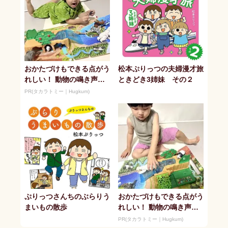
おかたづけもできる点がう
松本ぷりっつの夫婦漫才旅
れしい！ 動物の鳴き声や
ときどき3姉妹 その２
セリフが盛りだくさんの
PR(タカラトミー｜Hugkum)
「アニア ...
ぷりっつさんちのぶらりう
おかたづけもできる点がう
まいもの散歩
れしい！ 動物の鳴き声や
セリフが盛りだくさんの
PR(タカラトミー｜Hugkum)