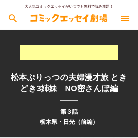
大人気コミックエッセイがいつでも無料で読み放題！
search
menu
松本ぷりっつの夫婦漫才旅 とき
どき3姉妹 NO密さんぽ編
第３話
栃木県・日光（前編）