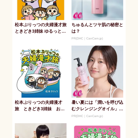
松本ぷりっつの夫婦漫才旅
ちゅるんとツヤ肌の秘密と
ときどき3姉妹 ゆるっと開
は？
運編
PR(DHC｜CanCam.jp)
松本ぷりっつの夫婦漫才
暑い夏には「潤いを呼び込
旅 ときどき3姉妹 おっ
むクレンジングオイル」が
ぺけまかりとおる編
最適！
PR(DHC｜CanCam.jp)