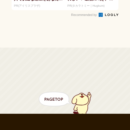
に。
セリフが盛りだくさんの
PR(アイリスプラザ)
PR(タカラトミー｜Hugkum)
「アニア ...
Recommended by