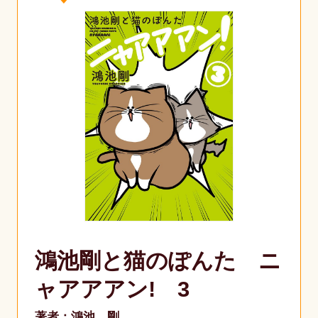
鴻池剛と猫のぽんた ニ
ャアアアン! 3
著者：鴻池 剛