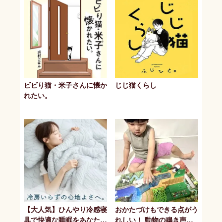
ビビり猫・米子さんに懐か
じじ猫くらし
れたい。
【大人気】ひんやり冷感寝
おかたづけもできる点がう
具で快適な睡眠をあなた
れしい！ 動物の鳴き声や