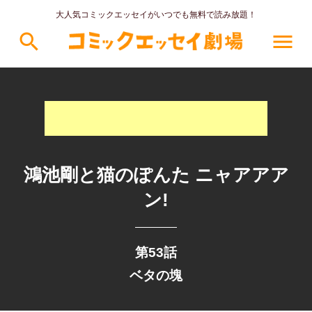
大人気コミックエッセイがいつでも無料で読み放題！
search
menu
鴻池剛と猫のぽんた ニャアアア
ン!
第53話
ベタの塊