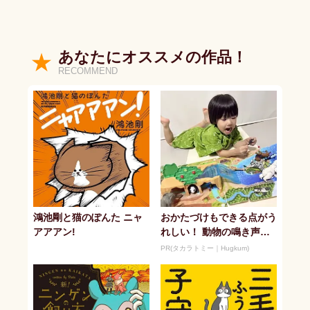
あなたにオススメの作品！
RECOMMEND
鴻池剛と猫のぽんた ニャ
おかたづけもできる点がう
アアアン!
れしい！ 動物の鳴き声や
セリフが盛りだくさんの
PR(タカラトミー｜Hugkum)
「アニア ...