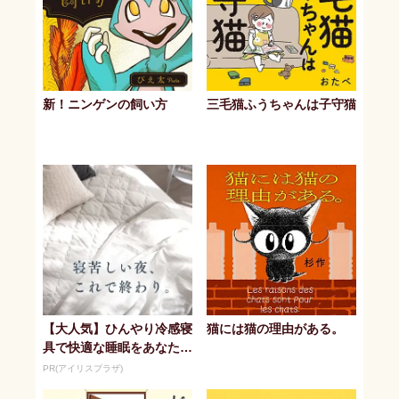
新！ニンゲンの飼い方
三毛猫ふうちゃんは子守猫
【大人気】ひんやり冷感寝
猫には猫の理由がある。
具で快適な睡眠をあなた
に。
PR(アイリスプラザ)