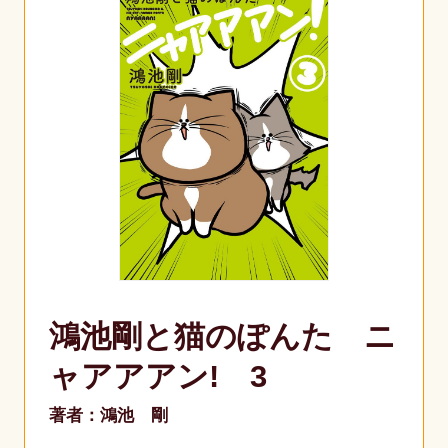
鴻池剛と猫のぽんた ニ
ャアアアン! 3
著者：鴻池 剛