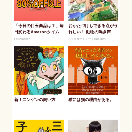
「今日の目玉商品は？」毎
おかたづけもできる点がう
日変わるAmazonタイムセ
れしい！ 動物の鳴き声や
ールが見逃せない
セリフが盛りだくさんの
PR(Amazon)
PR(タカラトミー｜Hugkum)
「アニア ...
新！ニンゲンの飼い方
猫には猫の理由がある。