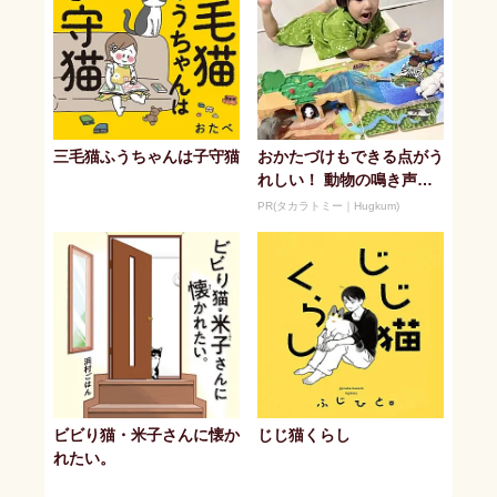
三毛猫ふうちゃんは子守猫
おかたづけもできる点がう
れしい！ 動物の鳴き声や
セリフが盛りだくさんの
PR(タカラトミー｜Hugkum)
「アニア ...
ビビり猫・米子さんに懐か
じじ猫くらし
れたい。