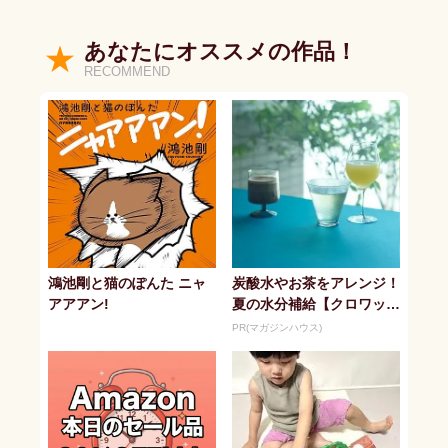
あなたにオススメの作品！
RECOMMEND
鴻池剛と猫のぽんた ニャ
炭酸水やお茶をアレンジ！
アアアン!
夏の水分補給【クロワッサ
ン】
PR(マガジンハウス)