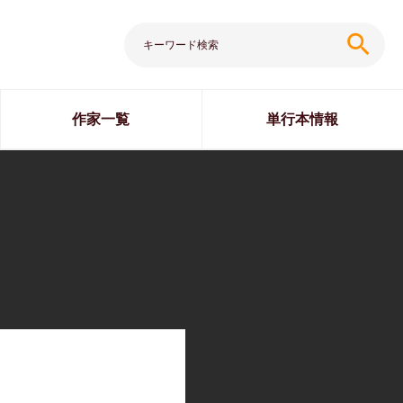
search
作家一覧
単行本情報