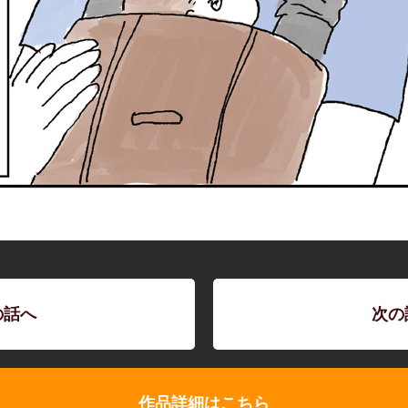
の話へ
次の
作品詳細はこちら