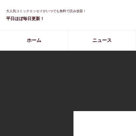
大人気コミックエッセイがいつでも無料で読み放題！
平日ほぼ毎日更新！
ホーム
ニュース