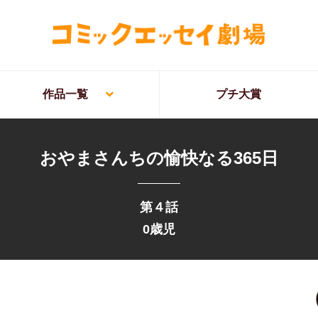
作品一覧
プチ大賞
おやまさんちの愉快なる365日
第４話
0歳児