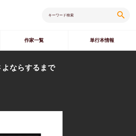
search
作家一覧
単行本情報
さよならするまで