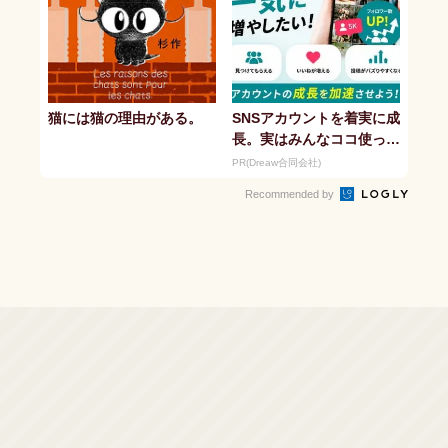
猫には猫の理由がある。
SNSアカウントを着実に成
長。実はみんなココ使って
ます。
PR(Dreaw合同会社)
Recommended by