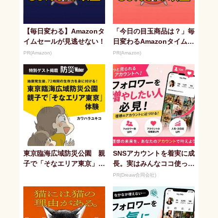
【毎日変わる】Amazonタ
「今日の目玉商品は？」毎
イムセールが見逃せない！
日変わるAmazonタイムセ
ールが見逃せない
PR(Amazon)
PR(Amazon)
東京臨海広域防災公園 親
SNSアカウントを着実に成
子で「そなエリア東京」体
長。実はみんなココ使って
験
ます。
PR(Dreaw合同会社)