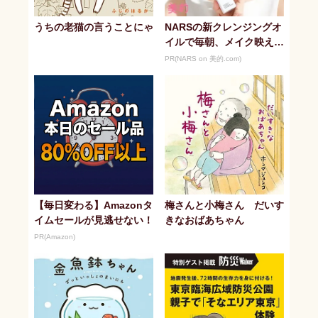
うちの老猫の言うことにゃ
NARSの新クレンジングオ
イルで毎朝、メイク映えす
る潤い美肌へ
PR(NARS on 美的.com)
【毎日変わる】Amazonタ
梅さんと小梅さん だいす
イムセールが見逃せない！
きなおばあちゃん
PR(Amazon)