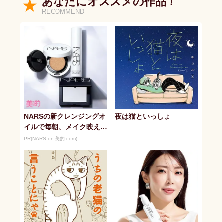
あなたにオススメの作品！
RECOMMEND
NARSの新クレンジングオ
夜は猫といっしょ
イルで毎朝、メイク映えす
る潤い美肌へ
PR(NARS on 美的.com)