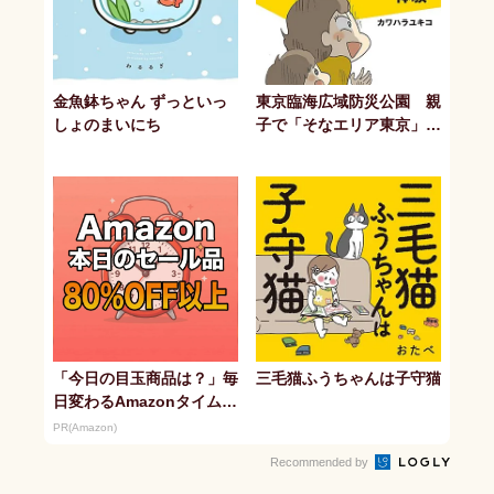
金魚鉢ちゃん ずっといっ
東京臨海広域防災公園 親
しょのまいにち
子で「そなエリア東京」体
験
「今日の目玉商品は？」毎
三毛猫ふうちゃんは子守猫
日変わるAmazonタイムセ
ールが見逃せない
PR(Amazon)
Recommended by