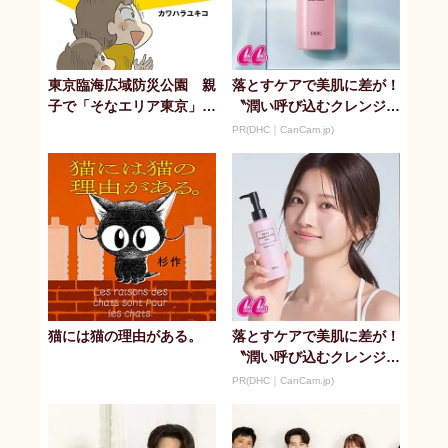
東京臨海広域防災公園 親
落とすケアで美肌に差が！
子で「そなエリア東京」体
〝潤い呼び込むクレンジン
験
グオイル〟
PR(DHC｜CanCam.jp)
猫には猫の理由がある。
落とすケアで美肌に差が！
〝潤い呼び込むクレンジン
グオイル〟
PR(DHC｜CanCam.jp)