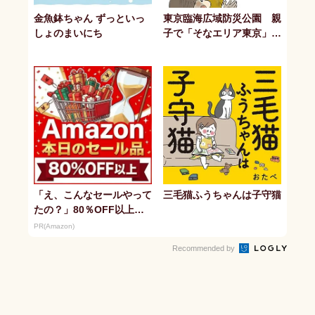
金魚鉢ちゃん ずっといっ
東京臨海広域防災公園 親
しょのまいにち
子で「そなエリア東京」体
験
「え、こんなセールやって
三毛猫ふうちゃんは子守猫
たの？」80％OFF以上が
続々登場！Amazonの本気
PR(Amazon)
が...
Recommended by