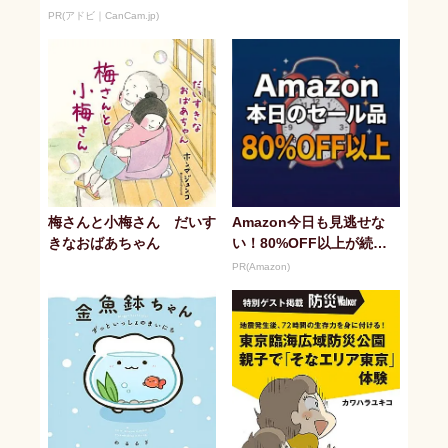
PR(アドビ｜CanCam.jp)
梅さんと小梅さん だいす
Amazon今日も見逃せな
きなおばあちゃん
い！80%OFF以上が続々
登場
PR(Amazon)