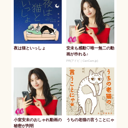
夜は猫といっしょ
安未も感動♡唯一無二の動
画が作れる♪
PR(アドビ｜CanCam.jp)
小室安未のおしゃれ動画の
うちの老猫の言うことにゃ
秘密が判明