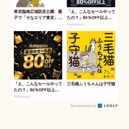
東京臨海広域防災公園 親
「え、こんなセールやって
子で「そなエリア東京」体
たの？」80％OFF以上が
験
続々登場！Amazonの本気
PR(Amazon)
が...
「え、こんなセールやって
三毛猫ふうちゃんは子守猫
たの？」80％OFF以上が
続々登場！Amazonの本気
PR(Amazon)
が...
Recommended by