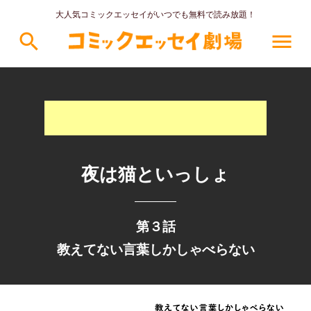
大人気コミックエッセイがいつでも無料で読み放題！
search
menu
夜は猫といっしょ
第３話
教えてない言葉しかしゃべらない