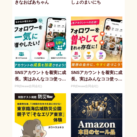
きなおばあちゃん
しょのまいにち
SNSアカウントを着実に成
SNSアカウントを着実に成
長。実はみんなココ使って
長。実はみんなココ使って
ます。
ます。
PR(Dreaw合同会社)
PR(Dreaw合同会社)