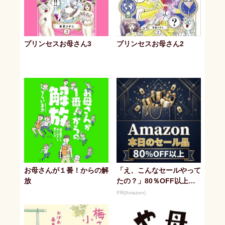
プリンセスお母さん3
プリンセスお母さん2
お母さんが１番！からの解
「え、こんなセールやって
放
たの？」80％OFF以上が
続々登場！Amazonの本気
PR(Amazon)
が...