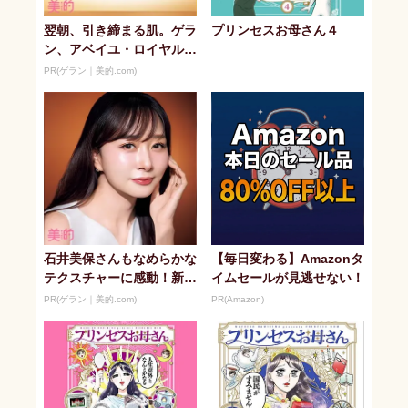
翌朝、引き締まる肌。ゲラ
プリンセスお母さん４
ン、アベイユ・ロイヤルの
新ナイトケア
PR(ゲラン｜美的.com)
石井美保さんもなめらかな
【毎日変わる】Amazonタ
テクスチャーに感動！新ナ
イムセールが見逃せない！
イトケア
PR(ゲラン｜美的.com)
PR(Amazon)