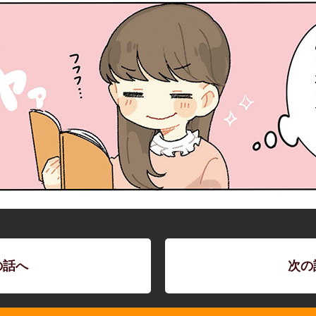
の話へ
次の