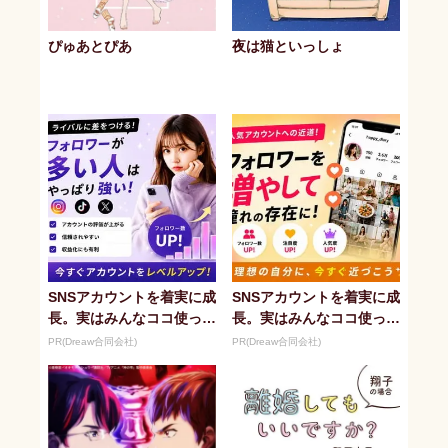
ぴゅあとぴあ
夜は猫といっしょ
SNSアカウントを着実に成
SNSアカウントを着実に成
長。実はみんなココ使って
長。実はみんなココ使って
ます。
ます。
PR(Dreaw合同会社)
PR(Dreaw合同会社)