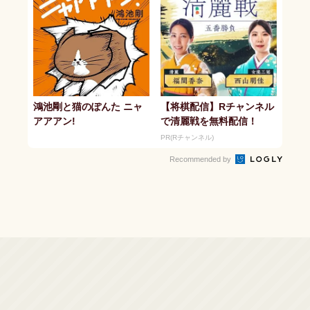
鴻池剛と猫のぽんた ニャ
【将棋配信】Rチャンネル
アアアン!
で清麗戦を無料配信！
PR(Rチャンネル)
Recommended by