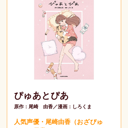
ぴゅあとぴあ
原作：尾崎 由香
漫画：しろくま
人気声優・尾崎由香（おざぴゅ