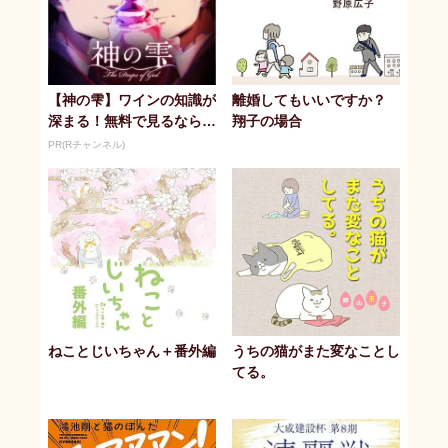
【神の雫】ワインの知識が
離婚してもいいですか？
深まる！無料で見るならR
翔子の場合
チャンネル
PR(Rチャンネル)
ねことじいちゃん＋番外編
うちの猫がまた変なことし
てる。